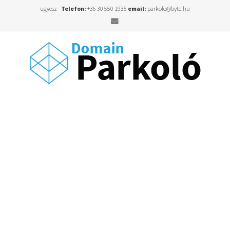
ugyesz -
Telefon:
+36 30 550 1935
email:
parkolo@byte.hu
Email