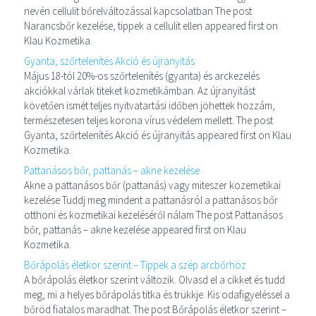
nevén cellulit bőrelváltozással kapcsolatban The post
Narancsbőr kezelése, tippek a cellulit ellen appeared first on
Klau Kozmetika.
Gyanta, szőrtelenítés Akció és újranyitás
Május 18-tól 20%-os szőrtelenítés (gyanta) és arckezelés
akciókkal várlak titeket kozmetikámban. Az újranyitást
követően ismét teljes nyitvatartási időben jöhettek hozzám,
természetesen teljes korona vírus védelem mellett. The post
Gyanta, szőrtelenítés Akció és újranyitás appeared first on Klau
Kozmetika.
Pattanásos bőr, pattanás – akne kezelése
Akne a pattanásos bőr (pattanás) vagy miteszer kozemetikai
kezelése Tuddj meg mindent a pattanásról a pattanásos bőr
otthoni és kozmetikai kezeléséről nálam The post Pattanásos
bőr, pattanás – akne kezelése appeared first on Klau
Kozmetika.
Bőrápolás életkor szerint – Tippek a szép arcbőrhöz
A bőrápolás életkor szerint változik. Olvasd el a cikket és tudd
meg, mi a helyes bőrápolás titka és trükkje. Kis odafigyeléssel a
bőröd fiatalos maradhat. The post Bőrápolás életkor szerint –