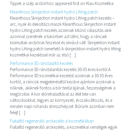
Tippek a szép arcbőrhöz appeared first on Klau Kozmetika.
Kleanthous Skinjection instant hydro Lifting patch
Kleanthous Skinjection instant hydro Lifting patch kezelés –
arc, nyak és dekoltázs maszk Kleanthous Skinjection instant
hydro Lifting patch kezelés azoknak kitűnő választás akik
azonnal szeretnék a tükörben azt látni, hogy a ráncaik
kisimultak arcbőrük feszessé és simává vált. Skinjektion instant
hydro Lifting patch ismertető A skinjecktion instant hydro lifting
kozmetikai kezeléssel már az első […]
Performance 3D ránctalaító kezelés
Performance 3D ránctalanítás kezelés 30-35 éves kortól A
Performance 3D kozmetikai kezelést azoknak a 30-35 éves
kortól, a ráncok megjelenésétől kezdve ajánlom azoknak a
nőknek, akiknek fontos a bőr textúrájának, feszességének a
megőrzése. A kor előrehaladtával az élet tele van
változásokkal, legyen az környezeti, évszakváltozás, és a
minden napi rohanás stresszhelyzet. Bőrünk azonban nem
felejt […]
Fiatalító regeneráló arckezelés a kozmetikában
Fiatalító regeneráló arckezelés, a kozmetikai vendégek egyik