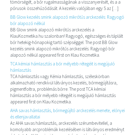
tömörségét, a bőr rugalmasságának a visszanyerését, és a a
pórusok összehúzódását. A kezelés valójában egy 5 az […]
BB Glow kezelés smink alapozó mikrótűs arckezelés: Ragyogó
bőr alapozó nélkül
BB Glow smink alapozó mikrótűs arckezelés a
KlauKozmetika.hu szalonban! Ragyogó, egészséges és táplált
bőr hetekig-hónapokig tartó szépséggel. The post BB Glow
kezelés smink alapozó mikrótűs arckezelés: Ragyogó bőr
alapozó nélkül appeared first on Klau Kozmetika.
TCA kémiai hámlasztás a bőr mélyebb rétegéit is megújuló
hámlasztás
TCA hámlasztás vagy Kémia hámlasztás, széleskörban
alkalmazható rendkívül látványos kezelés, bőrmegújításra,
pigmentfoltra, problémás bőrre. The post TCA kémiai
hámlasztás a bőr mélyebb rétegéit is megújuló hámlasztás
appeared first on Klau Kozmetika.
AHA savas hámlasztás, bőrmegújító arckezelés menete, előnyei
és ellenjavallatai
Az AHA savas hámlasztás, arckezelés szérumbevitellel, a
komolyabb arcproblémák kezelésében is látványos eredményt