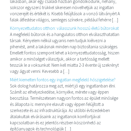
lakásban, akár egy családi házban gondolkodunk, néhány,
sokszor egyszerű trükkel sikeresen növelhetjük az ingatlan
vonzerejét és értékét is. Kisebb felújítások a vonzó látványért A
falak átfestése világos, semleges színekre, például fehérre […]
Környezettudatos otthon: válasszunk hosszú életű bútorokat
A megfelelő bútorok és a hangulatos otthon elválaszthatatlan
társak. Kényelem nélkül ugyanis nem tudjuk kiélvezni a
pihenést, amit a lakásnak minden nap biztosítania szükséges.
Emellett fontos szempont lehet a környezettudatosság, hiszen
amikor a minőséget választjuk, akkor a tartósság mellett
tesszük le a voksunkat. Nem kell miatta 2-3 évente új szekrényt
vagy ágyat venni. Kevesebb a […]
Miért kiemelten fontos egy ingatlan megfelelő hőszigetelése?
Sok dolog határozza meg azt, miért jó egy ingatlanban élni.
Számít az elhelyezkedése, környéke, mérete vagy éppen
beosztása. Természetesen nagyon fontos az épület minősége
és állapota is: mennyire elavult vagy éppen felújított a
szerkezete és az infrastruktúrája. Az utóbbi évtizedekben
átalakultak elvárásaink az ingatlanok komfortjával
kapcsolatban és ez jelentős részben köszönhető az
építőanyagok és technológiák […]