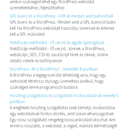
amikre szükséged lehet egy WordPress weboldal
üzemeltetéséhez, fejlesztéséhez.
GPL licenc és a WordPress - GYÍK és minden amit tudnod kell
GPL licenc és a WordPress - Minden amit a GPL licencről tudni
kell. Ha WordPress weboldalt használsz ismerned és értened
kell a GPL működést
WebDizájn mérföldkő - V5 verzió és egyéb újdongások
WebDizájn mérföldkő - V5 verzió. Jönnek a WordPress,
webdizájn, SEO, CSS és JavaScript hírek és cikkek, online
oktató videók és tanfolyamok
WordPress - Mi a WordPress? - Ismertető 8 pontban
A WordPress a legegyszerűbb lehetőség arra, hogy egy
weboldalt létrehozz és/vagy üzemeltess anélkül, hogy
szükséged lenne programozói tudásra.
Hoszting szolgáltatás és szolgáltató kiválasztásának menete 5
pontban
A megfelelő hoszting szolgáltatás (web tárhely), kiválasztása
egy weboldalnak fontos döntés, amit sokan elhanyagolnak.
Egy rossz szolgáltató rengeteg bosszankodást okozhat. Ami
ennél is rosszabb, a weboldal, a céged, márkád elérhetőségét