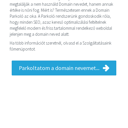
megtalálják a nem használd Domain nevedet, hanem annak
értéke is nőni fog. Miért is? Természetesen ennek a Domain
Parkoló az oka. A Parkoló rendszerünk gondoskodik róla,
hogy minden SEO, azaz kereső optimalizálási feltételnek
megfelelő modern és friss tartalommal rendelkező weboldal
jelenjen meg a domain neved alatt.
Ha több információt szeretnél, olvasd el a Szolgáltatásaink
főmenüpontot.
Parkoltatom a domain nevemet...