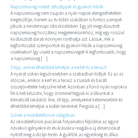
Napszemüveg viselet: stílustippek és gyakori hibák
A napszemüveg nem csupán a nyári napok elengedhetetlen
kiegészítője, hanem az év többi szakában is fontos szerepet
játszik a mindennapi öltözködésben. Egy jól megválasztott
napszemüveg hozzátesz megjelenésünkhöz, míg egy rosszul
kiválasztott darab könnyen ronthatja azt. Lássuk, mik a
legfontosabb szempontok és gyakori hibák a napszemüveg
viselésekor! Így viseld a napszemüveget! A legfontosabb, hogy
a napszemüveg […]
5 tipp, amivel élhetőbbé tehetjük a kertet és a teraszt
A nyarat sokan legszívesebben a szabadban töltjük. Ez az az
időszak, amikor a kert és a terasz a családi és baráti
összejövetelek helyszíne lehet. Azonban a forró nyári napokra
fel is kell készülni, hogy örömmel tegyük ki a lábunkat a
klimatizált lakásból. Íme, öt tipp, amelyekkel kellemesebbé és
élhetőbbé tehetjük a kültéri tereinket. Pergola a […]
Színek a mobiltelefonok világában
Az okostelefonok piacának folyamatos fejlődése az egyre
növekvő igényekre és elvárásokra reagálva új dimenziókat
nyitott meg a dizájn terén. A gyártók az egyediség és stílus