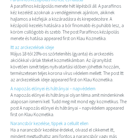
A paraffinos kézápolás menete hét lépésből áll. A paraffinos
kéz kezelést azoknak a vendégeimnek ajánlom, akiknek
hajlamos a kézfejük a kiszáradásra és kirepedezésre. A
kézápoló kezelés hatására a bőr finomabb és puhább lesz, a
köröm csillógobb és szebb. The post Paraffinos kézápolás
menete és hatása appeared first on Klau Kozmetika.
Itt az arckezelések ideje
Május 18-tól 20%-os szőrtelenítés (gyanta) és arckezelés
akciókkal várlak titeket kozmetikámban. Az újranyitást
követően ismét teljes nyitvatartási időben jöhettek hozzám,
természetesen teljes korona vírus védelem mellett. The post Itt
az arckezelések ideje appeared first on Klau Kozmetika.
A napozás előnyei és hátrányai – napvédelem
A napozás előnyei és hátrányai olyan téma amit mindenkinek
alaposan ismerni kell. Tudd meg mit mond egy kozmetikus. The
post A napozás előnyei és hátrányai – napvédelem appeared
first on Klau Kozmetika.
Narancsbőr kezelése, tippek a cellulit ellen
Ha a narancsbőr kezelése érdekel, olvasd el cikkemet itt,
mindent megtudhatsz ami fontos a narancsbőr vagy más