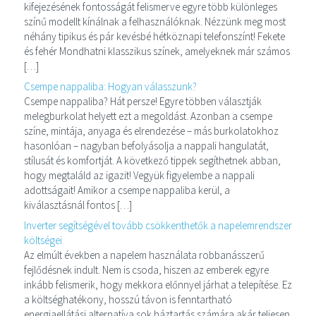
kifejezésének fontosságát felismerve egyre több különleges
színű modellt kínálnak a felhasználóknak. Nézzünk meg most
néhány tipikus és pár kevésbé hétköznapi telefonszínt! Fekete
és fehér Mondhatni klasszikus színek, amelyeknek már számos
[…]
Csempe nappaliba: Hogyan válasszunk?
Csempe nappaliba? Hát persze! Egyre többen választják
melegburkolat helyett ezt a megoldást. Azonban a csempe
színe, mintája, anyaga és elrendezése – más burkolatokhoz
hasonlóan – nagyban befolyásolja a nappali hangulatát,
stílusát és komfortját. A következő tippek segíthetnek abban,
hogy megtaláld az igazit! Vegyük figyelembe a nappali
adottságait! Amikor a csempe nappaliba kerül, a
kiválasztásnál fontos […]
Inverter segítségével tovább csökkenthetők a napelemrendszer
költségei
Az elmúlt években a napelem használata robbanásszerű
fejlődésnek indult. Nem is csoda, hiszen az emberek egyre
inkább felismerik, hogy mekkora előnnyel járhat a telepítése. Ez
a költséghatékony, hosszú távon is fenntartható
energiaellátási alternatíva sok háztartás számára akár teljesen