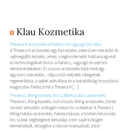
Klau Kozmetika
Thesera H arckezelés: A fiatalos és ragyogó bőr titka
A Thesera H arckezelés egy forradalmi, intenzíven hidratáló és
sejtmegújító kezelés, amely a legmodernebb hatóanyagokat
és technológiákat ötvözi a fiatalos, ragyogó és üde bőr
elérése érdekében. Ez a luxus arckezelés több mint egy
egyszerű hidratálás - célja a bőr mélyebb rétegeinek
regenerálása, a sejtek aktiválása és a hidratáltság hosszútávú
megőrzése. Fedezze fel a Thesera H […]
Thesera L lifting kezelés, bio szálbehúzásos arckezelés
Thesera L lifting kezelés, non-invazív lifting arckezelés, bőrbe
olvadó stimuláló, kollagén indukciós szálakkal. A Thesera L
lifting hatású arckezelés, hámlasztással, a bőrben felszívódo
bio szálak segítségével stimulálja a bőr saját kollagén
termelődését, elősegítve a ráncok kisimulását, a bőr