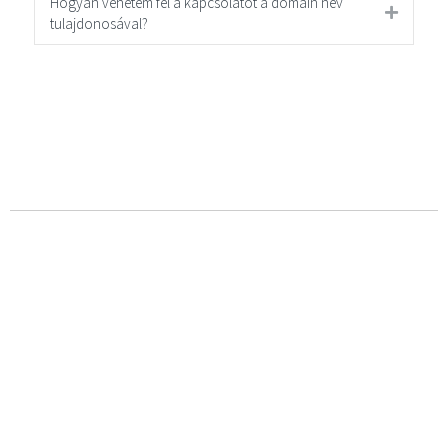
Hogyan vehetem fel a kapcsolatot a domain név
tulajdonosával?