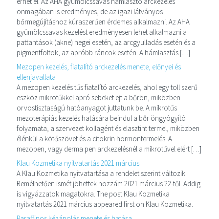
érhet el. Az AHA gyümölcssavas hámlasztó arckezelés
önmagában is eredményes, de az igazi látványos
bőrmegújításhoz kúraszerűen érdemes alkalmazni. Az AHA
gyümölcssavas kezelést eredményesen lehet alkalmazni a
pattantások (akne) hegei esetén, az arcgyulladás esetén és a
pigmentfoltok, az apróbb ráncok esetén. A hámlasztás […]
Mezopen kezelés, fiatalító arckezelés menete, előnyei és
ellenjavallata
A mezopen kezelés tűs fiatalító arckezelés, ahol egy toll szerű
eszköz mikrotűkkel apró sebeket ejt a bőrön, miközben
orvostisztaságú hatóanyagot juttatunk be. A mikrotűs
mezoterápiás kezelés hatására beindul a bőr öngyógyító
folyamata, a szervezet kollagént és elasztint termel, miközben
élénkül a kötőszövet és a citokrin hormontermelés. A
mezopen, vagy derma pen arckezelésnél a mikrotűvel elért […]
Klau Kozmetika nyitvatartás 2021 március
A Klau Kozmetika nyitvatartása a rendelet szerint változik.
Remélhetően ismét jöhettek hozzám 2021 március 22-től. Addig
is vigyázzatok magatokra. The post Klau Kozmetika
nyitvatartás 2021 március appeared first on Klau Kozmetika.
Paraffinos kézápolás menete és hatása