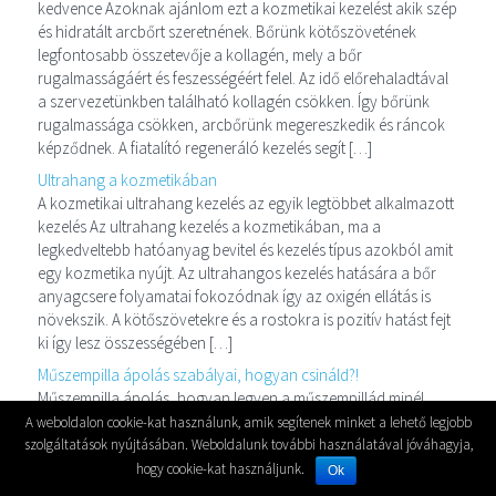
kedvence Azoknak ajánlom ezt a kozmetikai kezelést akik szép
és hidratált arcbőrt szeretnének. Bőrünk kötőszövetének
legfontosabb összetevője a kollagén, mely a bőr
rugalmasságáért és feszességéért felel. Az idő előrehaladtával
a szervezetünkben található kollagén csökken. Így bőrünk
rugalmassága csökken, arcbőrünk megereszkedik és ráncok
képződnek. A fiatalító regeneráló kezelés segít […]
Ultrahang a kozmetikában
A kozmetikai ultrahang kezelés az egyik legtöbbet alkalmazott
kezelés Az ultrahang kezelés a kozmetikában, ma a
legkedveltebb hatóanyag bevitel és kezelés típus azokból amit
egy kozmetika nyújt. Az ultrahangos kezelés hatására a bőr
anyagcsere folyamatai fokozódnak így az oxigén ellátás is
növekszik. A kötőszövetekre és a rostokra is pozitív hatást fejt
ki így lesz összességében […]
Műszempilla ápolás szabályai, hogyan csináld?!
Műszempilla ápolás, hogyan legyen a műszempillád minél
tartósabb A műszempilla ápolása és óvása az amiről sokan
A weboldalon cookie-kat használunk, amik segítenek minket a lehető legjobb
megfeledkeznek, mikor műszempillát kezdenek el viselni. A
szolgáltatások nyújtásában. Weboldalunk további használatával jóváhagyja,
műszempillára ugyanis valóban figyelni kell. Egy kis törődéssel
hogy cookie-kat használjunk.
Ok
és odafigyeléssel a szempillád sokkal tovább tartós és szép