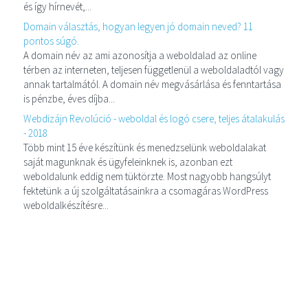
és így hírnevét,...
Domain választás, hogyan legyen jó domain neved? 11
pontos súgó.
A domain név az ami azonosítja a weboldalad az online
térben az interneten, teljesen függetlenül a weboldaladtól vagy
annak tartalmától. A domain név megvásárlása és fenntartása
is pénzbe, éves díjba...
Webdizájn Revolúció - weboldal és logó csere, teljes átalakulás
- 2018
Több mint 15 éve készítünk és menedzselünk weboldalakat
saját magunknak és ügyfeleinknek is, azonban ezt
weboldalunk eddig nem tüktörzte. Most nagyobb hangsúlyt
fektetünk a új szolgáltatásainkra a csomagáras WordPress
weboldalkészítésre...