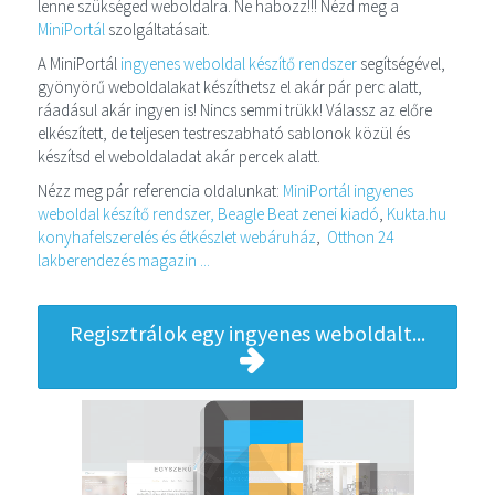
lenne szükséged weboldalra. Ne habozz!!! Nézd meg a
MiniPortál
szolgáltatásait.
A MiniPortál
ingyenes weboldal készítő rendszer
segítségével,
gyönyörű weboldalakat készíthetsz el akár pár perc alatt,
ráadásul akár ingyen is! Nincs semmi trükk! Válassz az előre
elkészített, de teljesen testreszabható sablonok közül és
készítsd el weboldaladat akár percek alatt.
Nézz meg pár referencia oldalunkat:
MiniPortál ingyenes
weboldal készítő rendszer,
Beagle Beat zenei kiadó
,
Kukta.hu
konyhafelszerelés és étkészlet webáruház
,
Otthon 24
lakberendezés magazin ...
Regisztrálok egy ingyenes weboldalt...