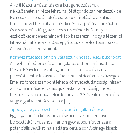
A kerti fészer a háztartás és a kert gondozásának
nélkülözhetetlen része lehet, ha jól átgondoltan rendezzük be.
Nemcsak a szerszámok és eszközök tárolására alkalmas,
hanem helyet biztosít a kertészkedéshez, javítási munkákhoz
és a szezonális tárgyak rendszerezéséhez is. De milyen
eszközöket érdemes mindenképp beszerezni, hogy a fészer jól
kihasználható legyen? Összegyűjtöttük a legfontosabbakat.
Alapvető kerti szerszámok […]
Környezettudatos otthon: válasszunk hosszú életű bútorokat
A megfelelő bútorok és a hangulatos otthon elválaszthatatlan
társak. Kényelem nélkül ugyanis nem tudjuk kiélvezni a
pihenést, amit a lakásnak minden nap biztosítania szükséges.
Emellett fontos szempont lehet a környezettudatosság, hiszen
amikor a minőséget választjuk, akkor a tartósság mellett
tesszük le a voksunkat. Nem kell miatta 2-3 évente új szekrényt
vagy ágyat venni. Kevesebb a […]
Tippek, amelyek növelhetik az eladó ingatlan értékét
Egy ingatlan értékének növelése nemcsak hosszú távú
befektetésként hasznos, hanem gyorsabban is vonzza a
potenciális vevőket, ha eladásra kerül a sor. Akár egy kisebb